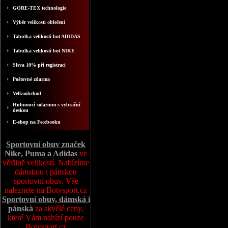
GORE-TEX technologie
Výběr velikosti oblečení
Tabulka velikosti bot ADIDAS
Tabulka velikosti bot NIKE
Sleva 10% při registraci
Poštovné zdarma
Velkoobchod
Hubnoucí solarium s vybrační
deskou
E-shop na Fecebooku
Sportovní obuv značek
Nike, Puma a Adidas
ve
většině velikostí. Nabízíme
dámskou i pánskou
sportovní obuv. Vše
naleznete na Botysport.cz
Sportovní obuv, dámská i
pánská
za skvělé ceny,
které Vám nabízí pouze
Botysport.cz