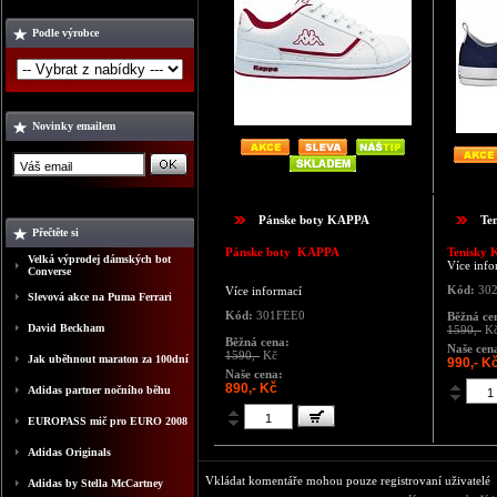
Podle výrobce
Novinky emailem
Pánske boty KAPPA
Te
Přečtěte si
Pánske boty KAPPA
Tenisky 
Velká výprodej dámských bot
Více info
Converse
Kód:
30
Více informací
Slevová akce na Puma Ferrari
Kód:
301FEE0
Běžná ce
David Beckham
1590,-
K
Běžná cena:
Naše cen
1590,-
Kč
Jak uběhnout maraton za 100dní
990,- K
Naše cena:
890,- Kč
Adidas partner nočního běhu
EUROPASS mič pro EURO 2008
Adidas Originals
Vkládat komentáře mohou pouze registrovaní uživatelé
Adidas by Stella McCartney