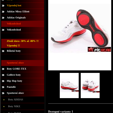
Výprodej bot
Adidas Missy Elliott
Adidas Originals
Velkoobchod
Velkoobchod
Zboží slava -30% až -80% !!!
Výprodej !!!
Běžecké boty
Sportovní obuv
Boty GORE-TEX
Golfove boty
Hip Hop boty
Pantofle
Sportovní obuv
Boty ADIDAS
Boty NIKE
Dostupné varianty 1