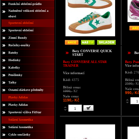
Funkční oblečení-prádlo
Nadměrné velikosti oblečení a
obuvi
Sportovní oblečení
Sportovní oblečení
Zimní Bundy
Ručníky-osušky
Boty CONVERSE QUICK
Batohy
Bo
START
Hodinky
Boty CONVERSE ALL STAR
Boty Pu
TRAINER
Více info
Kabelky
Kód:
276
Více informací
Peněženky
Kód:
4375
Běžná ce
Tašky
2590,-
K
Běžná cena:
Naše cen
Ostatní-dárkove předměty
1990,-
Kč
990,- K
Naše cena:
Plavky Adidas
1190,- Kč
Plavky Adidas
Sportovní výživa FitStar
Solární kosmetika
Solární kosmetika
Cyklo součástky