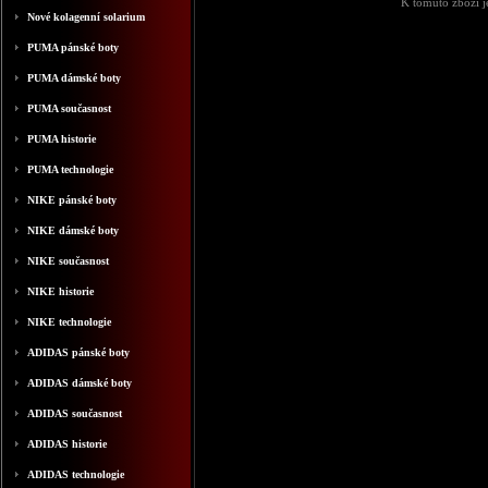
K tomuto zboží j
Nové kolagenní solarium
PUMA pánské boty
PUMA dámské boty
PUMA současnost
PUMA historie
PUMA technologie
NIKE pánské boty
NIKE dámské boty
NIKE současnost
NIKE historie
NIKE technologie
ADIDAS pánské boty
ADIDAS dámské boty
ADIDAS současnost
ADIDAS historie
ADIDAS technologie