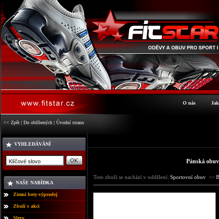
O nás
Jak
<< Zpět
|
Do oblíbených
|
Úvodní strana
VYHLEDÁVÁNÍ
Pánská obuv
Toto zboží se nachází v oddělení:
Sportovní obuv
>>
NAŠE NABÍDKA
Zimní boty-výprodej
Zboží v akci
Slevy