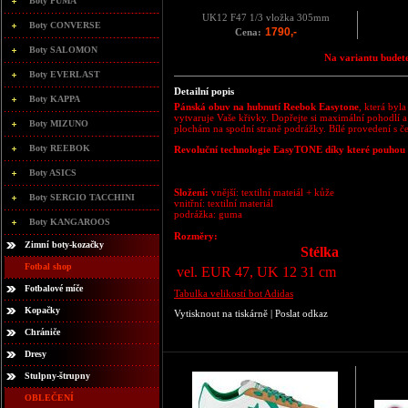
Boty PUMA
UK12 F47 1/3 vložka 305mm
Boty CONVERSE
1790,-
Cena:
Boty SALOMON
Na variantu budete
Boty EVERLAST
Detailní popis
Boty KAPPA
Pánská obuv na hubnutí Reebok Easytone
, která byl
vytvaruje Vaše křivky. Dopřejte si maximální pohodlí
Boty MIZUNO
plochám na spodní straně podrážky. Bílé provedení s če
Boty REEBOK
Revoluční technologie EasyTONE díky které pouhou c
Boty ASICS
Složení:
vnější: textilní mateiál + kůže
Boty SERGIO TACCHINI
vnitřní: textilní materiál
podrážka: guma
Boty KANGAROOS
Rozměry:
Zimní boty-kozačky
Stélka
Fotbal shop
vel. EUR 47, UK 12
31 cm
Fotbalové míče
Tabulka velikostí bot Adidas
Kopačky
Vytisknout na tiskárně
|
Poslat odkaz
Chrániče
Dresy
Stulpny-štrupny
OBLEČENÍ