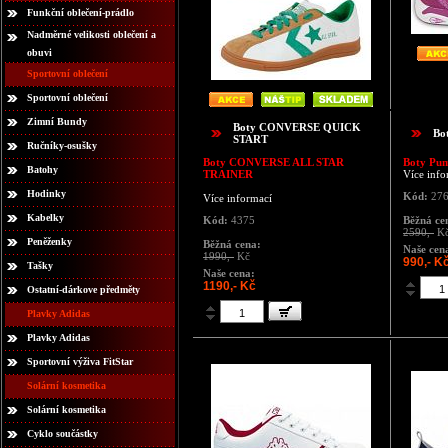
Funkční oblečení-prádlo
Nadměrné velikosti oblečení a
obuvi
Sportovní oblečení
Sportovní oblečení
Zimní Bundy
Boty CONVERSE QUICK
Bo
START
Ručníky-osušky
Boty CONVERSE ALL STAR
Boty Pu
Batohy
TRAINER
Více info
Hodinky
Kód:
276
Více informací
Kabelky
Kód:
4375
Běžná ce
2590,-
K
Peněženky
Běžná cena:
Naše cen
1990,-
Kč
990,- K
Tašky
Naše cena:
1190,- Kč
Ostatní-dárkove předměty
Plavky Adidas
Plavky Adidas
Sportovní výživa FitStar
Solární kosmetika
Solární kosmetika
Cyklo součástky