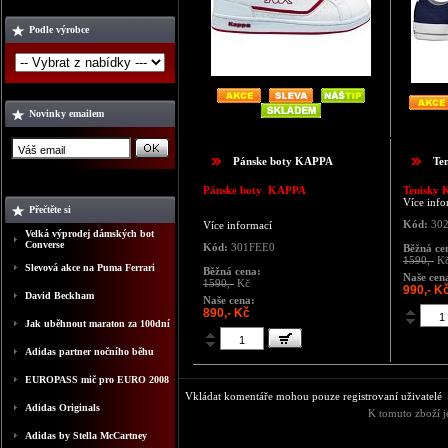
Podle výrobce
Novinky emailem
Pánske boty KAPPA
Te
Pánske boty KAPPA
Tenisky 
Více info
Přečtěte si
Kód:
30
Více informací
Velká výprodej dámských bot
Converse
Kód:
301FEE0
Běžná ce
1590,-
K
Slevová akce na Puma Ferrari
Běžná cena:
Naše cen
1590,-
Kč
990,- K
David Beckham
Naše cena:
890,- Kč
Jak uběhnout maraton za 100dní
Adidas partner nočního běhu
EUROPASS mič pro EURO 2008
Vkládat komentáře mohou pouze registrovaní uživatelé
Adidas Originals
K tomuto zboží j
Adidas by Stella McCartney