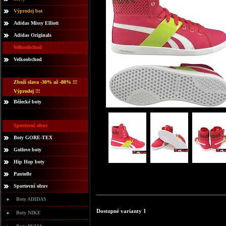
Výprodej bot
Adidas Missy Elliott
Adidas Originals
Velkoobchod
Velkoobchod
Zboží slava -30% až -80% !!!
Výprodej !!!
Běžecké boty
Sportovní obuv
Boty GORE-TEX
Golfove boty
Hip Hop boty
Pantofle
Sportovní obuv
Boty ADIDAS
Dostupné varianty 1
Boty NIKE