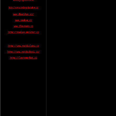
http://www.eshop-katalog.cz
www.dbeckham.cz/
www.naakup.cz
www.Zlevneno.cz
http://naakup.monitor.cz
http://www.najdislevu.cz
http://www.najduzbozi.cz/
http://levnymarket.cz