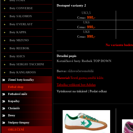
Boty PUMA
Dostupné varianty 2
Boty CONVERSE
UK3,5
Boty SALOMON
990,-
Cena:
UK6
Boty EVERLAST
990,-
Cena:
UK8
Boty KAPPA
990,-
Cena:
Boty MIZUNO
Na variantu budete
Boty REEBOK
Detailní popis
Boty ASICS
Kotníčkové boty Reebok TOP DOWN
Boty SERGIO TACCHINI
Barva:
růžovočervenobílá
Boty KANGAROOS
Material:
Textil,guma,umělá kůže.
Zimní boty-kozačky
Tabulka velikostí bot Adidas
Fotbal shop
Vytisknout na tiskárně
|
Poslat odkaz
Fotbalové míče
Kopačky
Chrániče
Dresy
Stulpny-štrupny
OBLEČENÍ