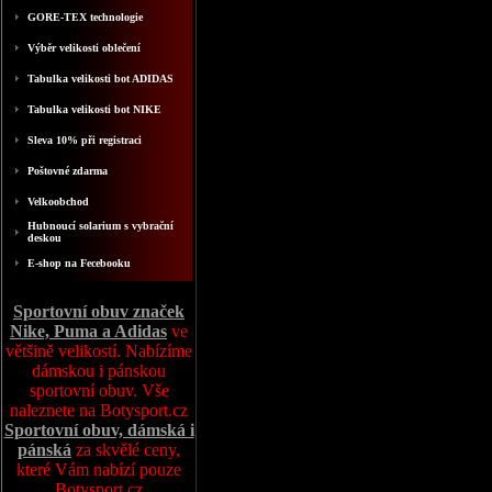
GORE-TEX technologie
Výběr velikosti oblečení
Tabulka velikosti bot ADIDAS
Tabulka velikosti bot NIKE
Sleva 10% při registraci
Poštovné zdarma
Velkoobchod
Hubnoucí solarium s vybrační
deskou
E-shop na Fecebooku
Sportovní obuv značek
Nike, Puma a Adidas
ve
většině velikostí. Nabízíme
dámskou i pánskou
sportovní obuv. Vše
naleznete na Botysport.cz
Sportovní obuv, dámská i
pánská
za skvělé ceny,
které Vám nabízí pouze
Botysport.cz