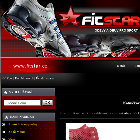
O nás
Jak
<< Zpět
|
Do oblíbených
|
Úvodní strana
VYHLEDÁVÁNÍ
Kotníčko
Toto zboží se nachází v oddělení:
Sportovní obuv
>>
NAŠE NABÍDKA
Zimní boty-výprodej
Zboží v akci
Slevy