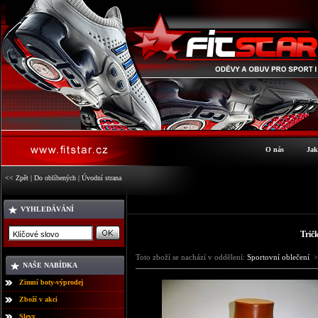
O nás
Jak
<< Zpět
|
Do oblíbených
|
Úvodní strana
VYHLEDÁVÁNÍ
Trič
Toto zboží se nachází v oddělení:
Sportovní oblečení
>
NAŠE NABÍDKA
Zimní boty-výprodej
Zboží v akci
Slevy