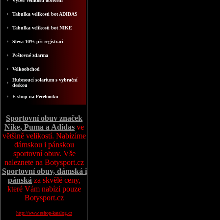
Výběr velikosti oblečení
Tabulka velikosti bot ADIDAS
Tabulka velikosti bot NIKE
Sleva 10% při registraci
Poštovné zdarma
Velkoobchod
Hubnoucí solarium s vybrační
deskou
E-shop na Fecebooku
Sportovní obuv značek
Nike, Puma a Adidas
ve
většině velikostí. Nabízíme
dámskou i pánskou
sportovní obuv. Vše
naleznete na Botysport.cz
Sportovní obuv, dámská i
pánská
za skvělé ceny,
které Vám nabízí pouze
Botysport.cz
http://www.eshop-katalog.cz