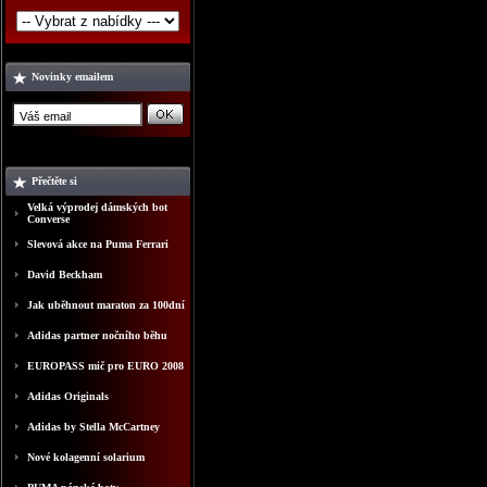
Novinky emailem
Přečtěte si
Velká výprodej dámských bot
Converse
Slevová akce na Puma Ferrari
David Beckham
Jak uběhnout maraton za 100dní
Adidas partner nočního běhu
EUROPASS mič pro EURO 2008
Adidas Originals
Adidas by Stella McCartney
Nové kolagenní solarium