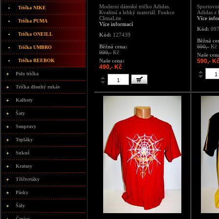
Moderní dámské tričko Adidas.
Sportovn
Trička NIKE
Kvalitní a lehký materiál. Funkce
Adidas z 
ClimaLite.
Více info
Trička PUMA
Více informací
Kód:
097
Trička ONEILL
Kód:
127439
Běžná ce
Běžná cena:
990,-
Kč
Trička UMBRO
990,-
Kč
Naše cen
Trička REEBOK
Naše cena:
590,- K
490,- Kč
Polo trička
Trička dlouhý rukáv
Kalhoty
Šaty
Soupravy
Tepláky
Sukně
Kratasy
Třičtvrtáky
Pásky
Šály
Čepice