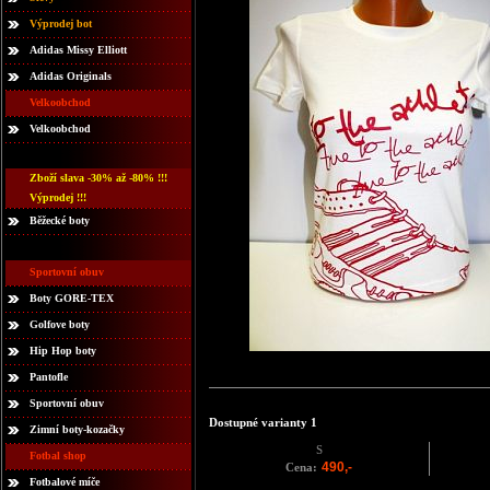
Výprodej bot
Adidas Missy Elliott
Adidas Originals
Velkoobchod
Velkoobchod
Zboží slava -30% až -80% !!!
Výprodej !!!
Běžecké boty
Sportovní obuv
Boty GORE-TEX
Golfove boty
Hip Hop boty
Pantofle
Sportovní obuv
Dostupné varianty 1
Zimní boty-kozačky
S
Fotbal shop
490,-
Cena:
Fotbalové míče