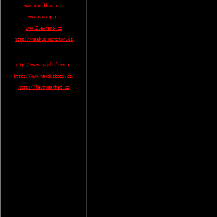
www.dbeckham.cz/
www.naakup.cz
www.Zlevneno.cz
http://naakup.monitor.cz
http://www.najdislevu.cz
http://www.najduzbozi.cz/
http://levnymarket.cz