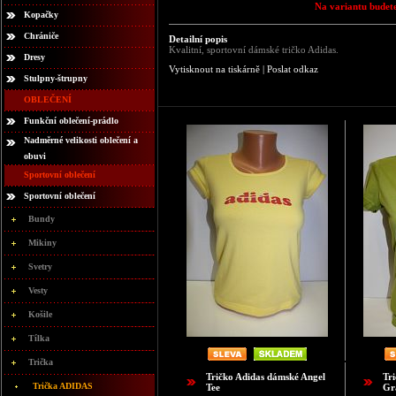
Na variantu budete
Kopačky
Chrániče
Detailní popis
Kvalitní, sportovní dámské tričko Adidas.
Dresy
Vytisknout na tiskárně
|
Poslat odkaz
Stulpny-štrupny
OBLEČENÍ
Funkční oblečení-prádlo
Nadměrné velikosti oblečení a
obuvi
Sportovní oblečení
Sportovní oblečení
Bundy
Mikiny
Svetry
Vesty
Košile
Tílka
Trička
Tričko Adidas dámské Angel
Tr
Trička ADIDAS
Tee
Gr