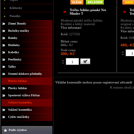
Kšiltovky
Tričko Adidas pánské Net
Tr
Minder T
Tee
Ponožky
Moderní pánské tričko Adidas.
Moderní p
Zimní Bundy
Kvalitní a lehký materiál.
original 
Více informací
Kvalitní a
Ručníky-osušky
Více info
Kód:
127550
Kód:
048
Batohy
Běžná cena:
990,-
Kč
490,- K
Hodinky
Naše cena:
Kabelky
490,- Kč
Peněženky
Tašky
Ostatní-dárkove předměty
Plavky Adidas
Vkládat komentáře mohou pouze registrovaní uživatelé
K tomuto zboží j
Plavky Adidas
Sportovní výživa FitStar
Solární kosmetika
Solární kosmetika
Cyklo součástky
Podle výrobce