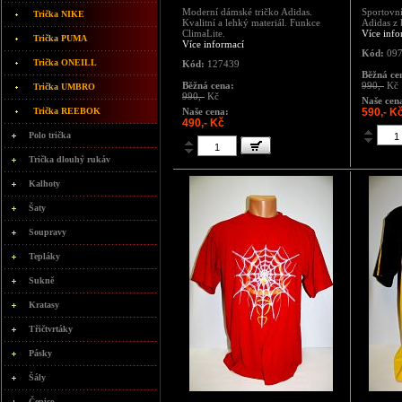
Moderní dámské tričko Adidas.
Sportovn
Trička NIKE
Kvalitní a lehký materiál. Funkce
Adidas z 
ClimaLite.
Více info
Trička PUMA
Více informací
Kód:
097
Trička ONEILL
Kód:
127439
Běžná ce
Běžná cena:
990,-
Kč
Trička UMBRO
990,-
Kč
Naše cen
Trička REEBOK
Naše cena:
590,- K
490,- Kč
Polo trička
Trička dlouhý rukáv
Kalhoty
Šaty
Soupravy
Tepláky
Sukně
Kratasy
Třičtvrtáky
Pásky
Šály
Čepice