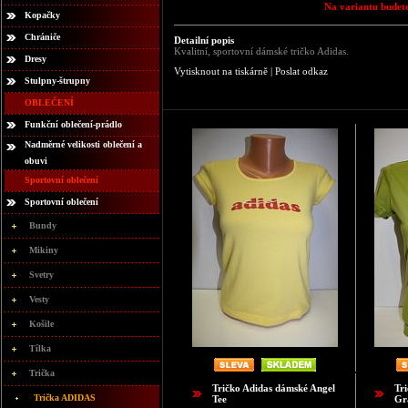
Na variantu budete
Kopačky
Chrániče
Detailní popis
Kvalitní, sportovní dámské tričko Adidas.
Dresy
Vytisknout na tiskárně
|
Poslat odkaz
Stulpny-štrupny
OBLEČENÍ
Funkční oblečení-prádlo
Nadměrné velikosti oblečení a
obuvi
Sportovní oblečení
Sportovní oblečení
Bundy
Mikiny
Svetry
Vesty
Košile
Tílka
Trička
Tričko Adidas dámské Angel
Tr
Trička ADIDAS
Tee
Gr