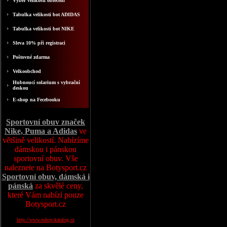
Výběr velikosti oblečení
Tabulka velikosti bot ADIDAS
Tabulka velikosti bot NIKE
Sleva 10% při registraci
Poštovné zdarma
Velkoobchod
Hubnoucí solarium s vybrační
deskou
E-shop na Fecebooku
Sportovní obuv značek
Nike, Puma a Adidas
ve
většině velikostí. Nabízíme
dámskou i pánskou
sportovní obuv. Vše
naleznete na Botysport.cz
Sportovní obuv, dámská i
pánská
za skvělé ceny,
které Vám nabízí pouze
Botysport.cz
http://www.eshop-katalog.cz