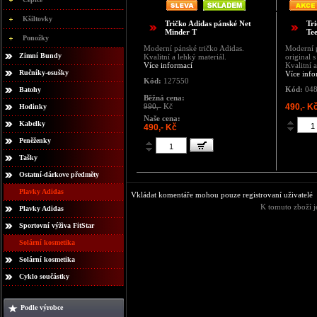
Kšiltovky
Tričko Adidas pánské Net
Tr
Minder T
Tee
Ponožky
Moderní pánské tričko Adidas.
Moderní p
Zimní Bundy
Kvalitní a lehký materiál.
original 
Více informací
Kvalitní a
Ručníky-osušky
Více info
Kód:
127550
Kód:
048
Batohy
Běžná cena:
990,-
Kč
490,- K
Hodinky
Naše cena:
Kabelky
490,- Kč
Peněženky
Tašky
Ostatní-dárkove předměty
Plavky Adidas
Vkládat komentáře mohou pouze registrovaní uživatelé
K tomuto zboží j
Plavky Adidas
Sportovní výživa FitStar
Solární kosmetika
Solární kosmetika
Cyklo součástky
Podle výrobce