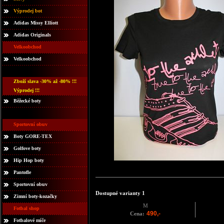
Výprodej bot
Adidas Missy Elliott
Adidas Originals
Velkoobchod
Velkoobchod
Zboží slava -30% až -80% !!!
Výprodej !!!
Běžecké boty
Sportovní obuv
Boty GORE-TEX
Golfove boty
Hip Hop boty
Pantofle
Sportovní obuv
Dostupné varianty 1
Zimní boty-kozačky
M
Fotbal shop
490,-
Cena:
Fotbalové míče