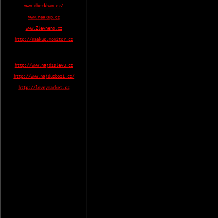
www.dbeckham.cz/
www.naakup.cz
www.Zlevneno.cz
http://naakup.monitor.cz
http://www.najdislevu.cz
http://www.najduzbozi.cz/
http://levnymarket.cz