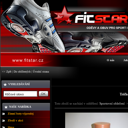
O nás
Jak
<< Zpět
|
Do oblíbených
|
Úvodní strana
VYHLEDÁVÁNÍ
Tričk
Toto zboží se nachází v oddělení:
Sportovní oblečení
>
NAŠE NABÍDKA
Zimní boty-výprodej
Zboží v akci
Slevy