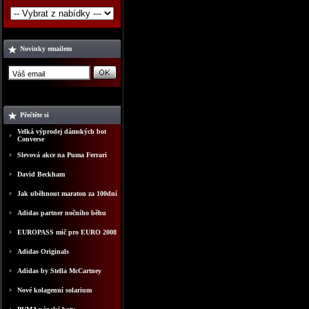
Novinky emailem
Přečtěte si
Velká výprodej dámských bot
Converse
Slevová akce na Puma Ferrari
David Beckham
Jak uběhnout maraton za 100dní
Adidas partner nočního běhu
EUROPASS mič pro EURO 2008
Adidas Originals
Adidas by Stella McCartney
Nové kolagenní solarium