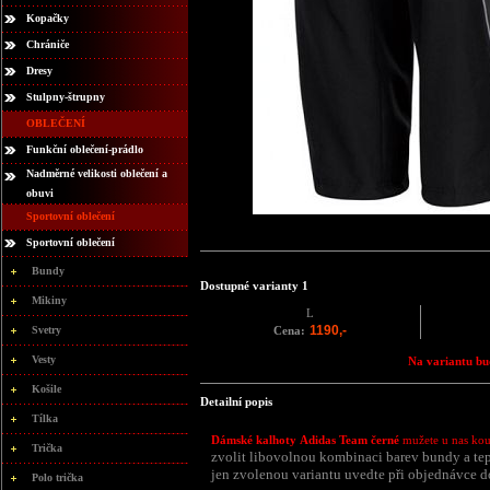
Kopačky
Chrániče
Dresy
Stulpny-štrupny
OBLEČENÍ
Funkční oblečení-prádlo
Nadměrné velikosti oblečení a
obuvi
Sportovní oblečení
Sportovní oblečení
Bundy
Dostupné varianty 1
Mikiny
L
1190,-
Svetry
Cena:
Vesty
Na variantu bud
Košile
Detailní popis
Tílka
Dámské kalhoty Adidas Team černé
mužete u nas koup
Trička
zvolit libovolnou kombinaci barev bundy a tep
jen zvolenou variantu uvedte při objednávce d
Polo trička