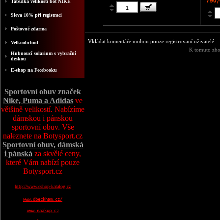
790,
Tabulka velikosti bot NIKE
Sleva 10% při registraci
Poštovné zdarma
Vkládat komentáře mohou pouze registrovaní uživatelé
Velkoobchod
K tomuto zbo
Hubnoucí solarium s vybrační
deskou
E-shop na Fecebooku
Sportovní obuv značek
Nike, Puma a Adidas
ve
většině velikostí. Nabízíme
dámskou i pánskou
sportovní obuv. Vše
naleznete na Botysport.cz
Sportovní obuv, dámská
i pánská
za skvělé ceny,
které Vám nabízí pouze
Botysport.cz
http://www.eshop-katalog.cz
www.dbeckham.cz/
www.naakup.cz