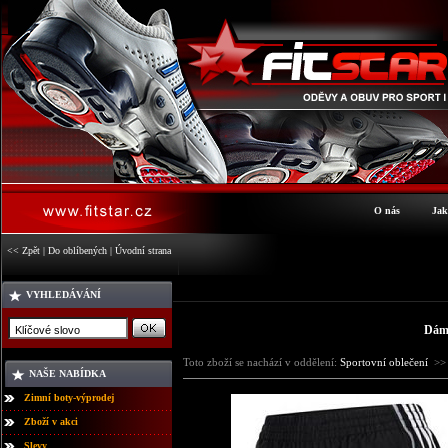
O nás
Jak
<< Zpět
|
Do oblíbených
|
Úvodní strana
VYHLEDÁVÁNÍ
Dáms
Toto zboží se nachází v oddělení:
Sportovní oblečení
>
NAŠE NABÍDKA
Zimní boty-výprodej
Zboží v akci
Slevy