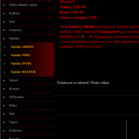
Ušetříte!!!
Trička dlouhý rukáv
Tepláky 1190,-Kč
Bunda 1490,-Kč
Kalhoty
Souprava komplet 2190,-
Šaty
Tyto kalhoty Adidas
se dokonale hodí k naší b
Soupravy
měkký, lehký materiál
ClimaLite®
pro optimál
ForMotionTM – 3D design pro optimální přizp
Tepláky
v pase na šňůrku nohavice jsou dole opatřeny 
materiál: 100% polyester.
Tepláky ADIDAS
Tepláky NIKE
Tepláky PUMA
Tepláky REEBOK
Sukně
Vytisknout na tiskárně
|
Poslat odkaz
Kratasy
Třičtvrtáky
Pásky
Šály
Čepice
Kšiltovky
Ponožky