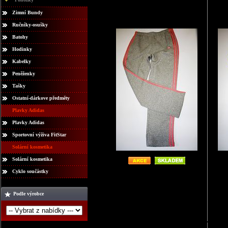
Zimní Bundy
Ručníky-osušky
Batohy
Hodinky
Kabelky
Peněženky
Tašky
Ostatní-dárkove předměty
Plavky Adidas
Plavky Adidas
Sportovní výživa FitStar
Solární kosmetika
Solární kosmetika
Cyklo součástky
Podle výrobce