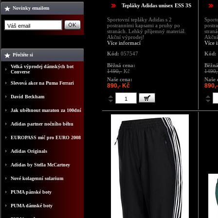
Tepláky Adidas unisex ESS 3S
Novinky emailem
Sportovní tepláky Adidas s 2
Sport
postranními kapsami a pruhy po
postr
stranách. Lehký příjemný materiál.
stran
Akční výprodej!
Akční
Více informací
Více 
Kód:
057547
Kód:
Přečtěte si
Běžná cena:
Běžná
Velká výprodej dámských bot
1490,-
Kč
1490,
Converse
Naše cena:
Naše 
Slevová akce na Puma Ferrari
890,- Kč
890,
David Beckham
Jak uběhnout maraton za 100dní
Adidas partner nočního běhu
EUROPASS mič pro EURO 2008
Adidas Originals
Adidas by Stella McCartney
Nové kolagenní solarium
PUMA pánské boty
PUMA dámské boty