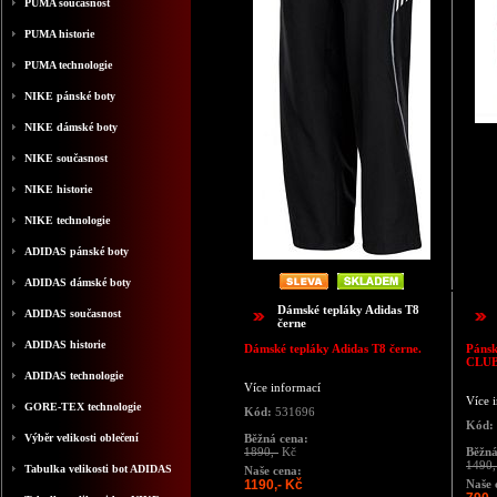
PUMA současnost
PUMA historie
PUMA technologie
NIKE pánské boty
NIKE dámské boty
NIKE současnost
NIKE historie
NIKE technologie
ADIDAS pánské boty
ADIDAS dámské boty
Dámské tepláky Adidas T8
ADIDAS současnost
černe
ADIDAS historie
Dámské tepláky Adidas T8 černe.
Páns
CLU
ADIDAS technologie
Více informací
Více 
GORE-TEX technologie
Kód:
531696
Kód:
Výběr velikosti oblečení
Běžná cena:
1890,-
Kč
Běžná
1490,
Tabulka velikosti bot ADIDAS
Naše cena:
1190,- Kč
Naše 