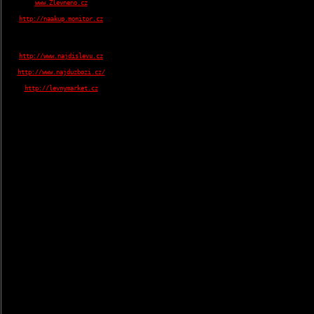
www.Zlevneno.cz
http://naakup.monitor.cz
http://www.najdislevu.cz
http://www.najduzbozi.cz/
http://levnymarket.cz