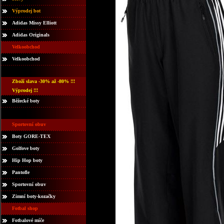
Výprodej bot
Adidas Missy Elliott
Adidas Originals
Velkoobchod
Velkoobchod
Zboží slava -30% až -80% !!!
Výprodej !!!
Běžecké boty
Sportovní obuv
Boty GORE-TEX
Golfove boty
Hip Hop boty
Pantofle
Sportovní obuv
Zimní boty-kozačky
Fotbal shop
Fotbalové míče