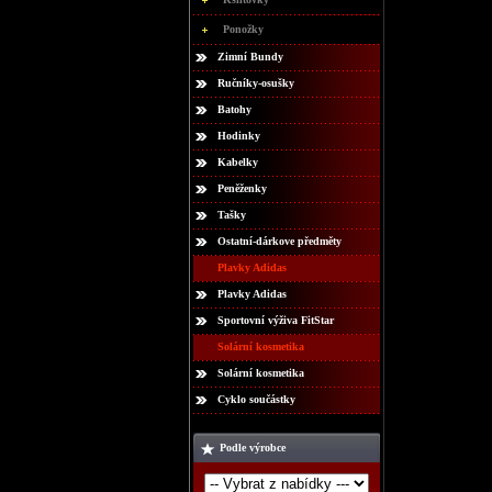
Ponožky
Zimní Bundy
Ručníky-osušky
Batohy
Hodinky
Kabelky
Peněženky
Tašky
Ostatní-dárkove předměty
Plavky Adidas
Plavky Adidas
Sportovní výživa FitStar
Solární kosmetika
Solární kosmetika
Cyklo součástky
Podle výrobce