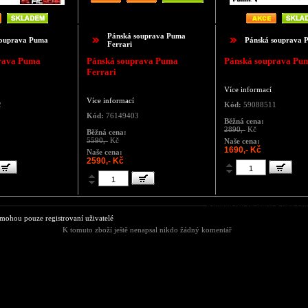
Pánská souprava Puma
souprava Puma
Pánská souprava 
Ferrari
rava Puma
Pánská souprava Puma
Pánská souprava Pu
Ferrari
Více informací
Více informací
2
Kód:
59088511
Kód:
76149403
Běžná cena:
2890,-
Kč
Běžná cena:
5590,-
Kč
Naše cena:
1690,- Kč
Naše cena:
2590,- Kč
Komentáře ke zboží Pánská 
ohou pouze registrovaní uživatelé
K tomuto zboží ještě nenapsal nikdo žádný komentář