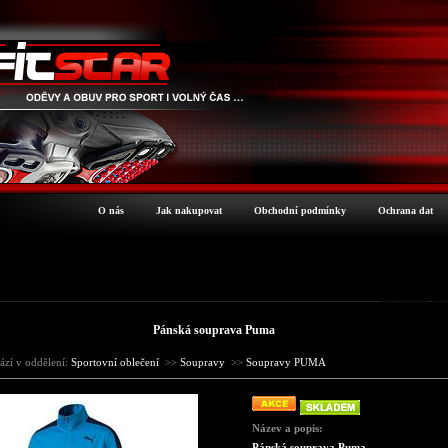
O nás
Jak nakupovat
Obchodní podmínky
Ochrana dat
Podrobné inf
Pánská souprava Puma
ází v oddělení:
Sportovní oblečení
>>
Soupravy
>>
Soupravy PUMA
Název a popis:
Pánská souprava Puma