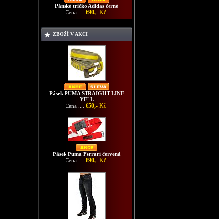
Pánské tričko Adidas černé
690,-
Kč
Cena ....
ZBOŽÍ V AKCI
Pásek PUMA STRAIGHT LINE
YELL
650,-
Kč
Cena ....
Pásek Puma Ferrari červená
890,-
Kč
Cena ....