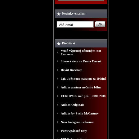
Novinky emailem
Přečtěte si
Velká výprodej dámských bot
Converse
Slevová akce na Puma Ferrari
David Beckham
Jak uběhnout maraton za 100dní
Adidas partner nočního běhu
EUROPASS mič pro EURO 2008
Adidas Originals
Adidas by Stella McCartney
Nové kolagenní solarium
PUMA pánské boty