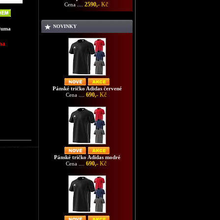
2590,-
Kč
Cena ....
NOVINKY
Puma
ma
Pánské tričko Adidas červené
690,-
Kč
Cena ....
souprava Puma
Pánské tričko Adidas modré
690,-
Kč
Cena ....