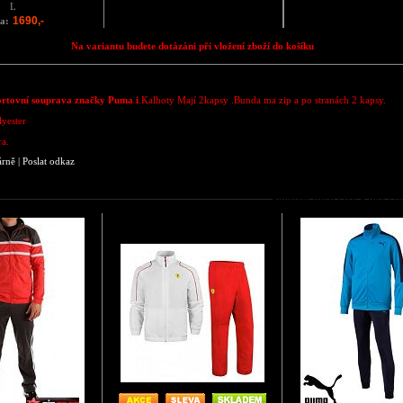
L
1690,-
a:
Na variantu budete dotázáni při vložení zboží do košíku
ortovní souprava značky Puma i
.Kalhoty Mají 2kapsy .Bunda ma zip a po stranách 2 kapsy.
lyester
a.
árně
|
Poslat odkaz
Podobné zboží jako Pánská 