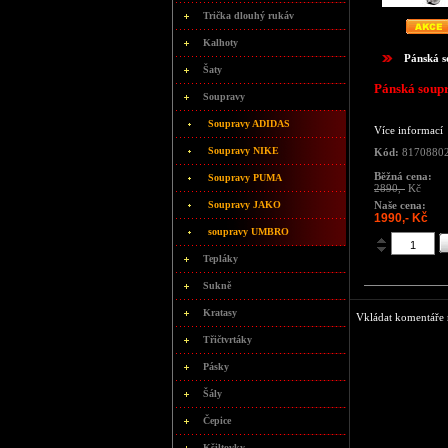
Trička dlouhý rukáv
Kalhoty
Pánská 
Šaty
Pánská soup
Soupravy
Soupravy ADIDAS
Více informací
Soupravy NIKE
Kód:
8170880
Běžná cena:
Soupravy PUMA
2890,-
Kč
Naše cena:
Soupravy JAKO
1990,- Kč
soupravy UMBRO
Tepláky
Sukně
Kratasy
Vkládat komentáře m
Třičtvrtáky
Pásky
Šály
Čepice
Kšiltovky