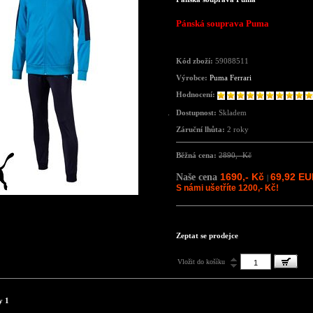
Pánská souprava Puma
Kód zboží:
59088511
Výrobce:
Puma Ferrari
Hodnocení:
Dostupnost:
Skladem
Záruční lhůta:
2 roky
Běžná cena:
2890,- Kč
1690,- Kč
69,92 E
Naše cena
|
S námi ušetříte 1200,- Kč!
Zeptat se prodejce
Vložit do košíku
y 1