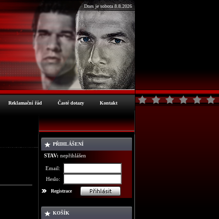
Dnes je sobota 8.8.2026
Reklamační řád
Časté dotazy
Kontakt
PŘIHLÁŠENÍ
ormace o zboží
STAV:
nepřihlášen
Email:
Heslo:
Registrace
KOŠÍK