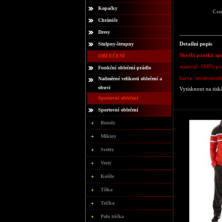
Kopačky
Cen
Chrániče
Dresy
Detailní popis
Stulpny-štrupny
Skvělá pánská sp
OBLEČENÍ
material: 100% po
Funkční oblečení-prádlo
barva: modromodr
Nadměrné velikosti oblečení a
obuvi
Vytisknout na tisk
Sportovní oblečení
Sportovní oblečení
Bundy
Mikiny
Svetry
Vesty
Košile
Tílka
Trička
Polo trička