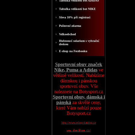
Tabulka velikosti bot ADIDAS
Tabulka velikosti bot NIKE
Sleva 10% při registraci
Poštovné zdarma
Velkoobchod
Hubnoucí solarium s vybrační
deskou
E-shop na Fecebooku
Sportovní obuv značek
Nike, Puma a Adidas
ve
většině velikostí. Nabízíme
dámskou i pánskou
sportovní obuv. Vše
naleznete na Botysport.cz
Sportovní obuv, dámská i
pánská
za skvělé ceny,
které Vám nabízí pouze
Botysport.cz
http://www.eshop-katalog.cz
www.dbeckham.cz/