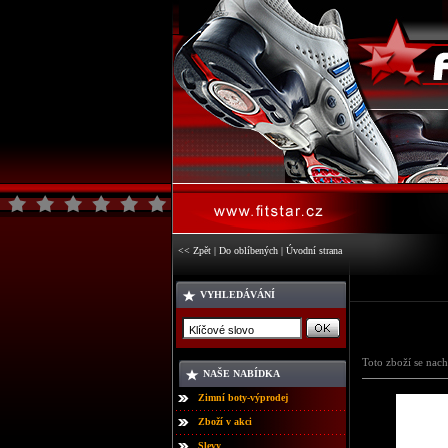
<< Zpět
|
Do oblíbených
|
Úvodní strana
VYHLEDÁVÁNÍ
Toto zboží se nach
NAŠE NABÍDKA
Zimní boty-výprodej
Zboží v akci
Slevy