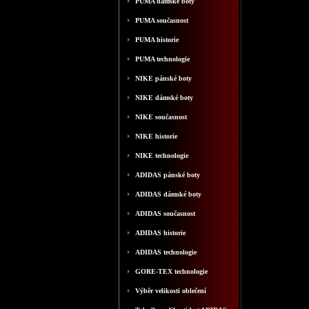
PUMA dámské boty
PUMA současnost
PUMA historie
PUMA technologie
NIKE pánské boty
NIKE dámské boty
NIKE současnost
NIKE historie
NIKE technologie
ADIDAS pánské boty
ADIDAS dámské boty
ADIDAS současnost
ADIDAS historie
ADIDAS technologie
GORE-TEX technologie
Výběr velikosti oblečení