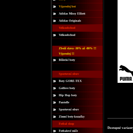
Výprodej bot
Adidas Missy Elliott
Adidas Originals
Velkoobchod
Velkoobchod
Zboží slava -30% až -80% !!!
Výprodej !!!
Běžecké boty
Sportovní obuv
Boty GORE-TEX
Golfove boty
Hip Hop boty
Pantofle
Sportovní obuv
Zimní boty-kozačky
Fotbal shop
Dostupné variant
Fotbalové míče