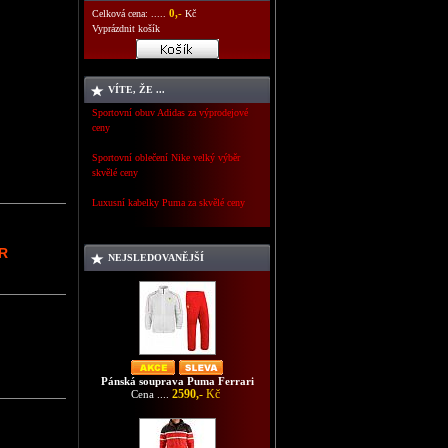
0,-
Celková cena: .....
Kč
Vyprázdnit košík
VÍTE, ŽE ...
Sportovní obuv Adidas za výprodejové
ceny
Sportovní oblečení Nike velký výběr
skvělé ceny
Luxusní kabelky Puma za skvělé ceny
UR
NEJSLEDOVANĚJŠÍ
Pánská souprava Puma Ferrari
2590,-
Kč
Cena ....