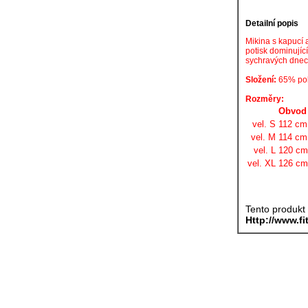
Detailní popis
Mikina s kapucí
potisk dominujíc
sychravých dnec
Složení:
65% pol
Rozměry:
Obvod 
vel. S
112 cm
vel. M
114 cm
vel. L
120 cm
vel. XL
126 cm
Tento produkt
Http://www.fi