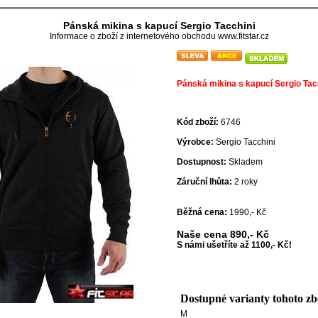
Pánská mikina s kapucí Sergio Tacchini
Informace o zboží z internetového obchodu www.fitstar.cz
Pánská mikina s kapucí Sergio Tac
Kód zboží:
6746
Výrobce:
Sergio Tacchini
Dostupnost:
Skladem
Záruční lhůta:
2 roky
Běžná cena:
1990,- Kč
Naše cena
890,- Kč
S námi ušetříte až 1100,- Kč!
Dostupné varianty tohoto zb
M