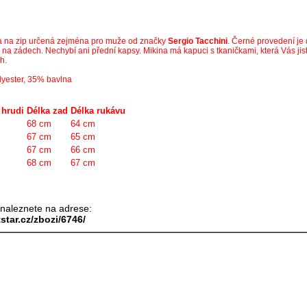
 a na zip určená zejména pro muže od značky
Sergio Tacchini
. Černé provedení je 
í na zádech. Nechybí ani přední kapsy. Mikina má kapuci s tkaničkami, která Vás jist
h.
yester, 35% bavlna
hrudi
Délka zad
Délka rukávu
68 cm
64 cm
67 cm
65 cm
67 cm
66 cm
68 cm
67 cm
 naleznete na adrese:
tstar.cz/zbozi/6746/