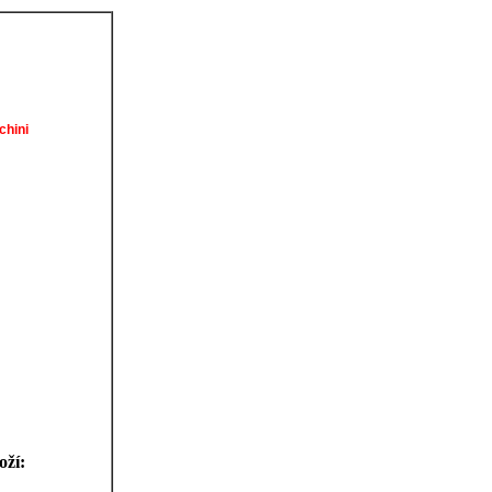
chini
oží: