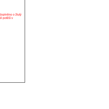
doplněno o žlutý
ě potěší v