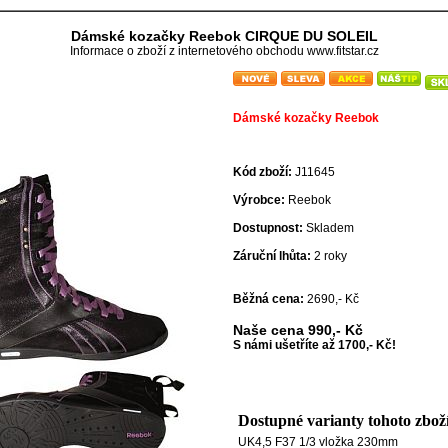
Dámské kozačky Reebok CIRQUE DU SOLEIL
Informace o zboží z internetového obchodu www.fitstar.cz
Dámské kozačky Reebok
Kód zboží:
J11645
Výrobce:
Reebok
Dostupnost:
Skladem
Záruční lhůta:
2 roky
Běžná cena:
2690,- Kč
Naše cena
990,- Kč
S námi ušetříte až 1700,- Kč!
Dostupné varianty tohoto zboží
UK4,5 F37 1/3 vložka 230mm