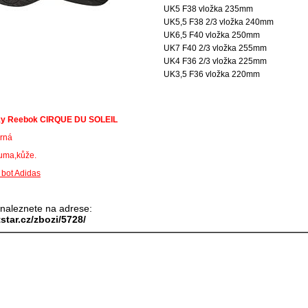
UK5 F38 vložka 235mm
UK5,5 F38 2/3 vložka 240mm
UK6,5 F40 vložka 250mm
UK7 F40 2/3 vložka 255mm
UK4 F36 2/3 vložka 225mm
UK3,5 F36 vložka 220mm
y Reebok CIRQUE DU SOLEIL
erná
guma,kůže.
í bot Adidas
 naleznete na adrese:
tstar.cz/zbozi/5728/